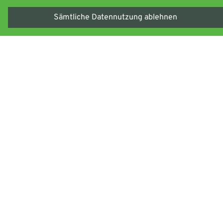
Sämtliche Datennutzung ablehnen
Adresse
Industriestr. 12
,
65594
Runkel
Telefon
Telefon:
+49 6482-91 20 0
Kontakt
contact@byla.de
Impressum
|
Datenschutz